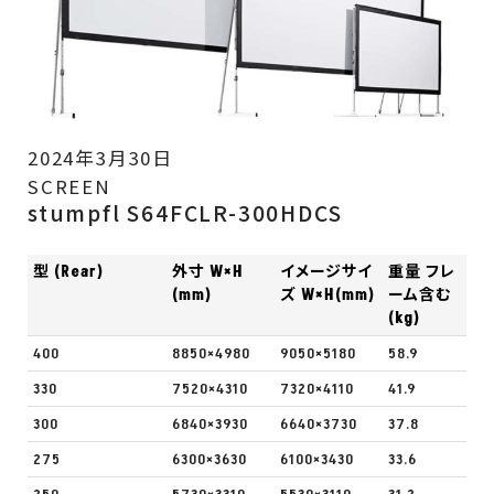
2024年3月30日
SCREEN
stumpfl S64FCLR-300HDCS
型 (Rear)
外寸 W×H
イメージサイ
重量 フレ
(mm)
ズ W×H(mm)
ーム含む
(kg)
400
8850×4980
9050×5180
58.9
330
7520×4310
7320×4110
41.9
300
6840×3930
6640×3730
37.8
275
6300×3630
6100×3430
33.6